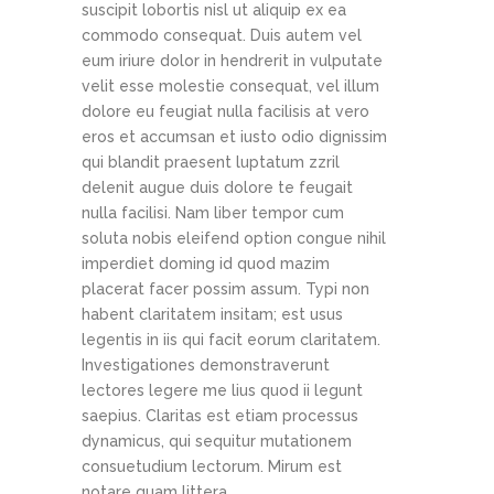
suscipit lobortis nisl ut aliquip ex ea
commodo consequat. Duis autem vel
eum iriure dolor in hendrerit in vulputate
velit esse molestie consequat, vel illum
dolore eu feugiat nulla facilisis at vero
eros et accumsan et iusto odio dignissim
qui blandit praesent luptatum zzril
delenit augue duis dolore te feugait
nulla facilisi. Nam liber tempor cum
soluta nobis eleifend option congue nihil
imperdiet doming id quod mazim
placerat facer possim assum. Typi non
habent claritatem insitam; est usus
legentis in iis qui facit eorum claritatem.
Investigationes demonstraverunt
lectores legere me lius quod ii legunt
saepius. Claritas est etiam processus
dynamicus, qui sequitur mutationem
consuetudium lectorum. Mirum est
notare quam littera