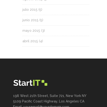
julio 2015
(5)
junio 2015
(5)
mayo 2015
(3)
abril 2015
(4)
198 West 21th Street, Suite 721, New York NY
5109 Pacific Coast Highway, Los Angeles CA
Email: youremail@yourdomain.com