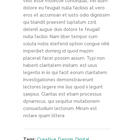
velit esse molestie consequat, vel illum
dolore eu feugiat nulla facilisis at vero
eros et accumsan et iusto odio dignissim
qui blandit praesent luptatum zzril
delenit augue duis dolore te feugait
nulla facilisi. Nam liber tempor cum
soluta nobis eleifend option congue nihil
imperdiet doming id quod mazim
placerat facer possim assum. Typi non
habent claritatem insitam; est usus
legentis in iis qui facit eorum claritatem.
Investigationes demonstraverunt
lectores legere me lius quod ii legunt
saepius. Claritas est etiam processus
dynamicus, qui sequitur mutationem
consuetudium lectorum. Mirum est
notare quam littera
Tags:
Creative
,
Design
,
Digital