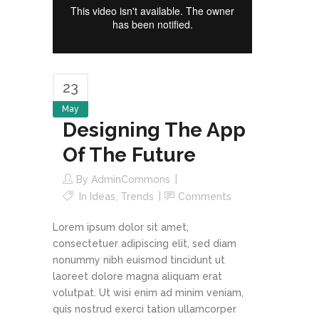
23
May
Designing The App
Of The Future
By
AdminCommons
In
Ideas
,
Trends
Comments
Lorem ipsum dolor sit amet,
consectetuer adipiscing elit, sed diam
nonummy nibh euismod tincidunt ut
laoreet dolore magna aliquam erat
volutpat. Ut wisi enim ad minim veniam,
quis nostrud exerci tation ullamcorper