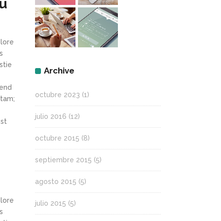
ou
olore
s
stie
Archive
fend
octubre 2023
(1)
itam;
julio 2016
(12)
st
octubre 2015
(8)
septiembre 2015
(5)
agosto 2015
(5)
olore
julio 2015
(5)
s