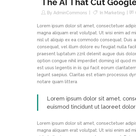
The AI That Cut Google
By
AdminCommons
In
Marketing
Lorem ipsum dolor sit amet, consectetuer adipi
magna aliquam erat volutpat. Ut wisi enim ad min
nisl ut aliquip ex ea commodo consequat. Duis au
consequat, vel illum dolore eu feugiat nulla faci
praesent luptatum zzril delenit augue duis dolor
option congue nihil imperdiet doming id quod m
est usus legentis in iis qui facit eorum claritat
legunt saepius. Claritas est etiam processus d
notare quam littera
Lorem ipsum dolor sit amet, cons
euismod tincidunt ut laoreet dolo
Lorem ipsum dolor sit amet, consectetuer adipi
magna aliquam erat volutpat. Ut wisi enim ad min