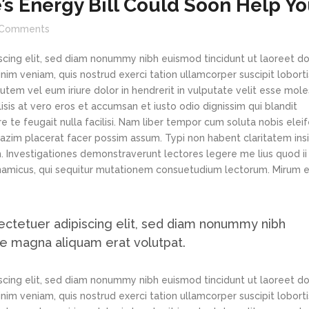
’s Energy Bill Could Soon Help Y
Comments
scing elit, sed diam nonummy nibh euismod tincidunt ut laoreet d
im veniam, quis nostrud exerci tation ullamcorper suscipit loborti
tem vel eum iriure dolor in hendrerit in vulputate velit esse mole
lisis at vero eros et accumsan et iusto odio dignissim qui blandit
e te feugait nulla facilisi. Nam liber tempor cum soluta nobis elei
azim placerat facer possim assum. Typi non habent claritatem ins
em. Investigationes demonstraverunt lectores legere me lius quod ii
ynamicus, qui sequitur mutationem consuetudium lectorum. Mirum e
ectetuer adipiscing elit, sed diam nonummy nibh
re magna aliquam erat volutpat.
scing elit, sed diam nonummy nibh euismod tincidunt ut laoreet d
im veniam, quis nostrud exerci tation ullamcorper suscipit loborti