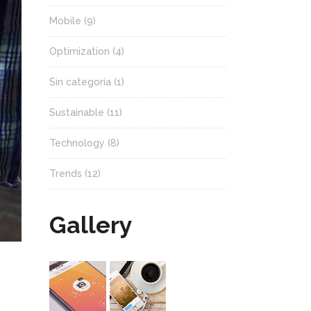
Mobile
(9)
Optimization
(4)
Sin categoría
(1)
Sustainable
(11)
Technology
(8)
Trends
(12)
Gallery