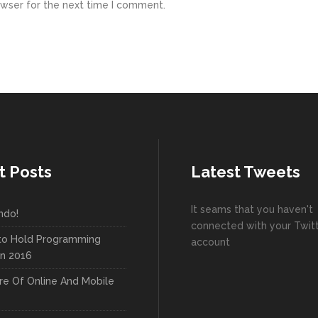
owser for the next time I comment.
t Posts
Latest Tweets
It seams that you haven't
ndo!
connected with your Twit
to Hold Programming
account
In 2016
re Of Online And Mobile