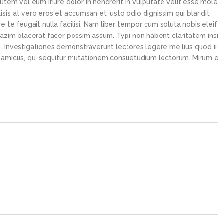
tem vel eum iriure dolor in hendrerit in vulputate velit esse mole
lisis at vero eros et accumsan et iusto odio dignissim qui blandit
e te feugait nulla facilisi. Nam liber tempor cum soluta nobis elei
azim placerat facer possim assum. Typi non habent claritatem ins
em. Investigationes demonstraverunt lectores legere me lius quod ii
ynamicus, qui sequitur mutationem consuetudium lectorum. Mirum e