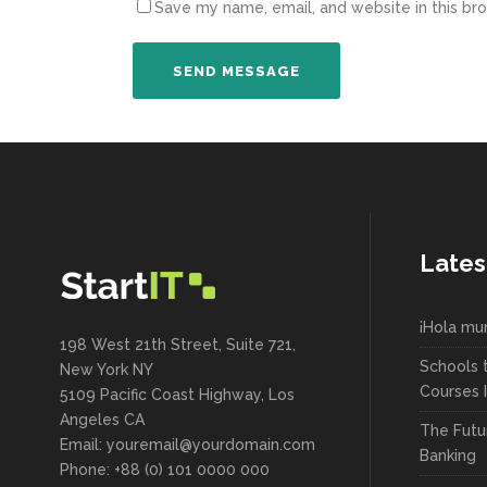
Save my name, email, and website in this br
Lates
¡Hola mu
198 West 21th Street, Suite 721,
Schools 
New York NY
Courses 
5109 Pacific Coast Highway, Los
Angeles CA
The Futu
Email: youremail@yourdomain.com
Banking
Phone: +88 (0) 101 0000 000