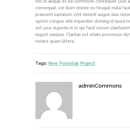
nisl ut aliquip ex ea commodo consequat. Duis au
consequat, vel illum dolore eu feugiat nulla faci
praesent luptatum zzril delenit augue duis dolor
option congue nihil imperdiet doming id quod m
est usus legentis in iis qui facit eorum claritat
legunt saepius. Claritas est etiam processus d
notare quam littera
Tags:
New
,
Potential
,
Project
adminCommons